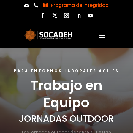
Programa de Integridad



PARA ENTORNOS LABORALES AGILES
Trabajo en
Equipo
JORNADAS OUTDOOR
Las jornadas outdoor de SOCADEH están