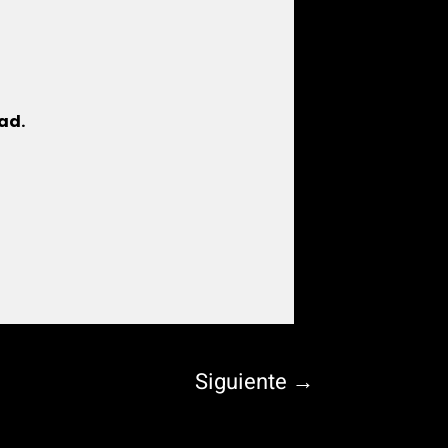
ad.
Siguiente
→