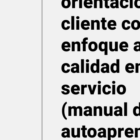
orientaci
cliente c
enfoque a
calidad e
servicio
(manual 
autoapre