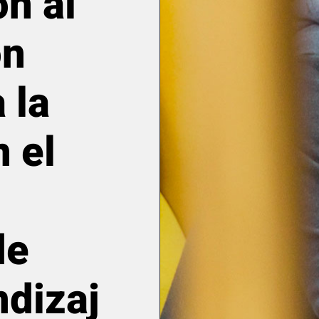
ón al
on
 la
n el
de
ndizaj