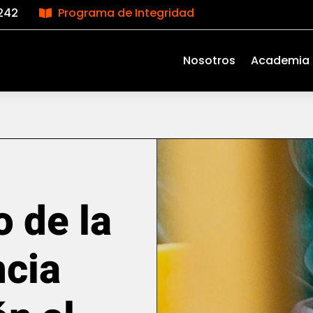
242
Programa de Integridad

Nosotros
Academia
o de la
cia