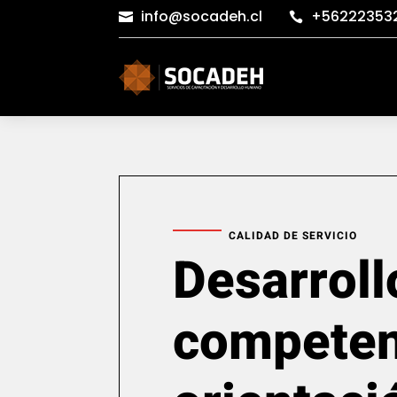
info@socadeh.cl
+56222353


CALIDAD DE SERVICIO
Desarroll
competen