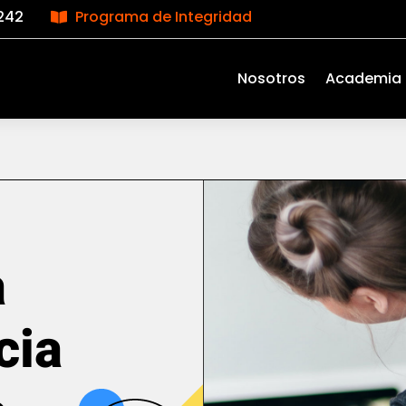
242
Programa de Integridad

Nosotros
Academia
a
cia