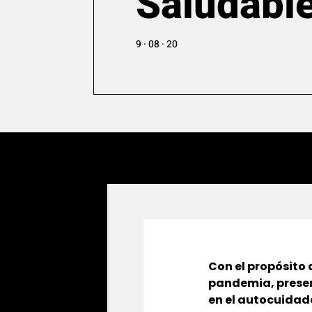
Saludabl
9 · 08 · 20
C
on el propósito
pandemia, prese
en el autocuidad