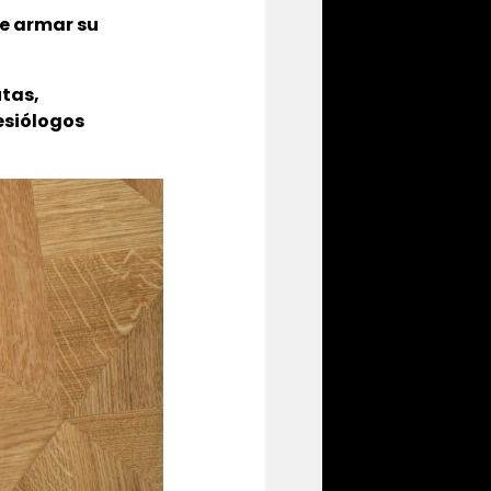
e armar su
utas
,
nesiólogos