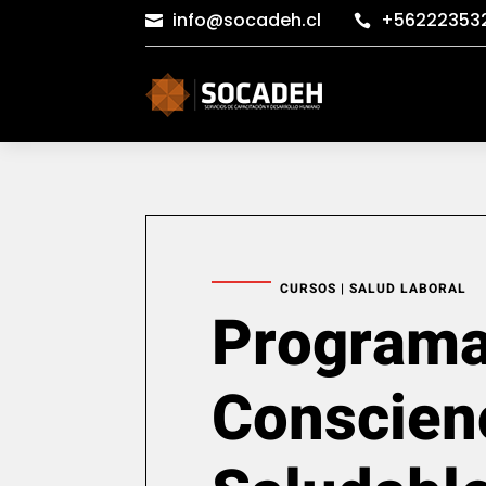
info@socadeh.cl
+56222353


CURSOS
|
SALUD LABORAL
Program
Conscien