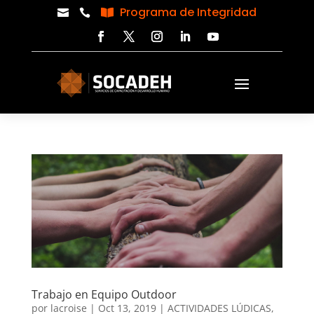
Programa de Integridad



Trabajo en Equipo Outdoor
por
lacroise
|
Oct 13, 2019
|
ACTIVIDADES LÚDICAS
,