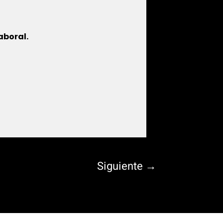
aboral.
Siguiente
→