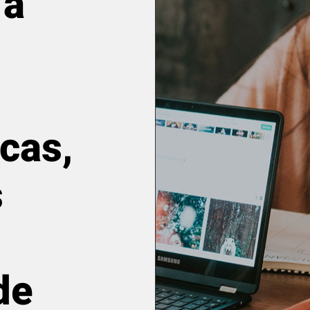
 a
cas,
s
de