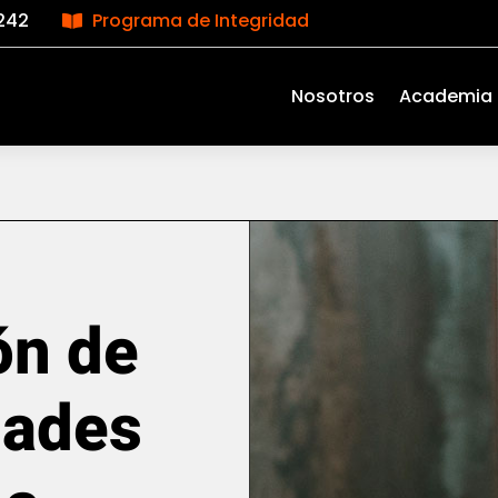
242
Programa de Integridad

Nosotros
Academia
ón de
dades