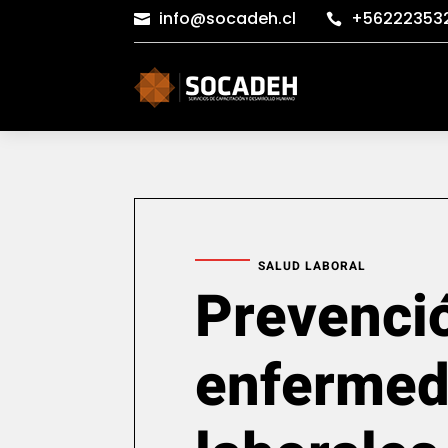
info@socadeh.cl
+56222353


SALUD LABORAL
Prevenci
enferme